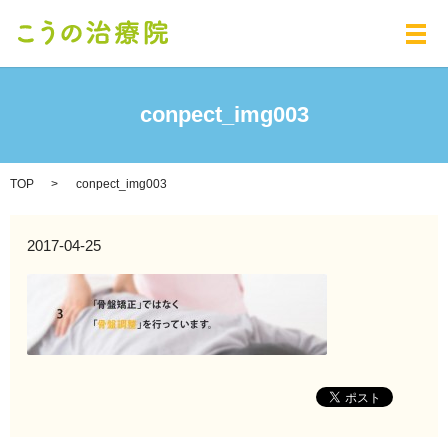
メ
conpect_img003
TOP
conpect_img003
2017-04-25