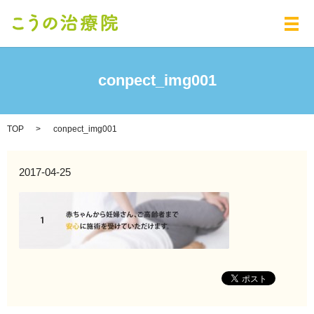
メ
conpect_img001
TOP
conpect_img001
2017-04-25